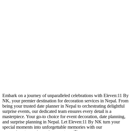
Embark on a journey of unparalleled celebrations with Eleven:11 By
NK, your premier destination for decoration services in Nepal. From
being your trusted date planner in Nepal to orchestrating delightful
surprise events, our dedicated team ensures every detail is a
masterpiece. Your go-to choice for event decoration, date planning,
and surprise planning in Nepal. Let Eleven:11 By NK turn your
special moments into unforgettable memories with our