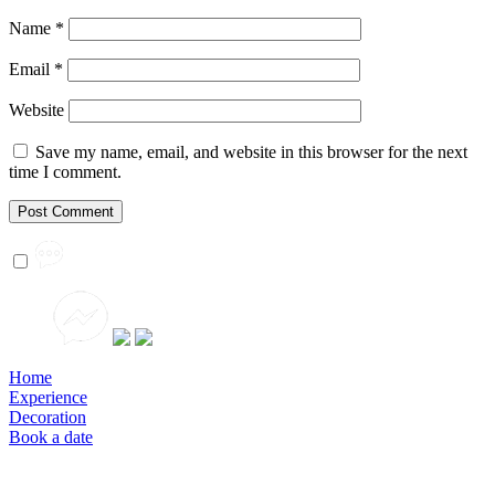
Name
*
Email
*
Website
Save my name, email, and website in this browser for the next
time I comment.
Home
Experience
Decoration
Book a date