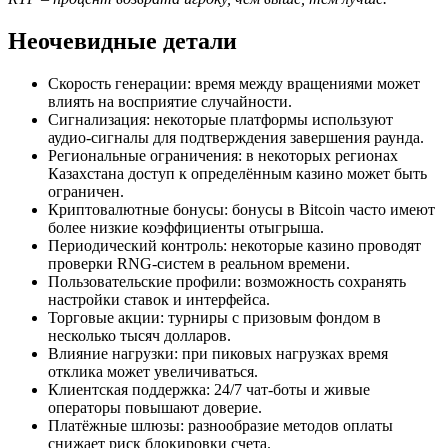
Неочевидные детали
Скорость генерации: время между вращениями может
влиять на восприятие случайности.
Сигнализация: некоторые платформы используют
аудио‑сигналы для подтверждения завершения раунда.
Региональные ограничения: в некоторых регионах
Казахстана доступ к определённым казино может быть
ограничен.
Криптовалютные бонусы: бонусы в Bitcoin часто имеют
более низкие коэффициенты отыгрыша.
Периодический контроль: некоторые казино проводят
проверки RNG‑систем в реальном времени.
Пользовательские профили: возможность сохранять
настройки ставок и интерфейса.
Торговые акции: турниры с призовым фондом в
несколько тысяч долларов.
Влияние нагрузки: при пиковых нагрузках время
отклика может увеличиваться.
Клиентская поддержка: 24/7 чат‑боты и живые
операторы повышают доверие.
Платёжные шлюзы: разнообразие методов оплаты
снижает риск блокировки счета.