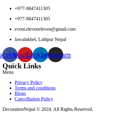
+977-9847411305
+977-9847411305
event.eleveneleven@gmail.com
Jawalakhel, Lalitpur Nepal
acebook
Youtube
Linkedin
Instagram
Quick Links
Menu
Privacy Policy
Terms and conditions
Blogs
Cancelliation Policy
DecorationNepal © 2024. All Rights Reserved.