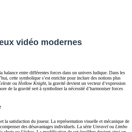
 jeux vidéo modernes
la balance entre différentes forces dans un univers ludique. Dans les
hui, cette symbolique s’est enrichie pour inclure des notions plus
eleste
ou
Hollow Knight
, la gravité devient un vecteur d’expression
hore de la gravité sert à symboliser la nécessité d’harmoniser forces
e
 et la satisfaction du joueur. La représentation visuelle et mécanique de
it compenser des désavantages individuels. La série
Unravel
ou
Limbo
a chute ou l’échec. La modélisation de cet équilibre devient ainsi un