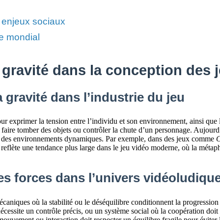
t enjeux sociaux
re mondial
gravité dans la conception des
 gravité dans l’industrie du jeu
ur exprimer la tension entre l’individu et son environnement, ainsi que 
: faire tomber des objets ou contrôler la chute d’un personnage. Aujourd’
 dans des environnements dynamiques. Par exemple, dans des jeux comme
C
ion reflète une tendance plus large dans le jeu vidéo moderne, où la métap
des forces dans l’univers vidéoludiqu
écaniques où la stabilité ou le déséquilibre conditionnent la progression
nécessite un contrôle précis, ou un système social où la coopération do
ouvement ou interaction doit respecter un équilibre fragile pour éviter l