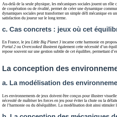
Au-delà de la seule physique, les mécaniques sociales jouent un rôle 
de coopération ou de rivalité, permet de créer une dynamique commu
dynamiques sociales peut transformer un simple défi mécanique en une e
satisfaction du joueur sur le long terme.
c. Cas concrets : jeux où cet équilib
En France, le jeu
Little Big Planet 3
incarne cette harmonie en proposan
Portal 2
ou
Overcooked
illustrent également cette nécessité d’un équi
repose souvent sur une gestion subtile de cet équilibre, permettant d’en
La conception des environneme
a. La modélisation des environnemen
Les environnements de jeux doivent être conçus pour illustrer visuel
nécessité de maîtriser les forces en jeu pour éviter la chute ou la défai
de l’harmonie ou du déséquilibre. La modélisation doit ainsi stimuler 
b. La conception des mécaniques de 