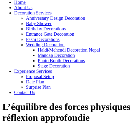
Home
About Us
Decoration Services
Anniversary Design Decoration
Baby Shower
Birthday Decorations
Entrance Gate Decoration
Pasni Decorations
Wedding Decoration
Haldi/Mehendi Decoration Nepal
Mandap Decoration
Photo Booth Decorations
Stage Decoration
Experience Services
Proposal Setup
Date Plan
Surprise Plan
Contact Us
L’équilibre des forces physiques
réflexion approfondie