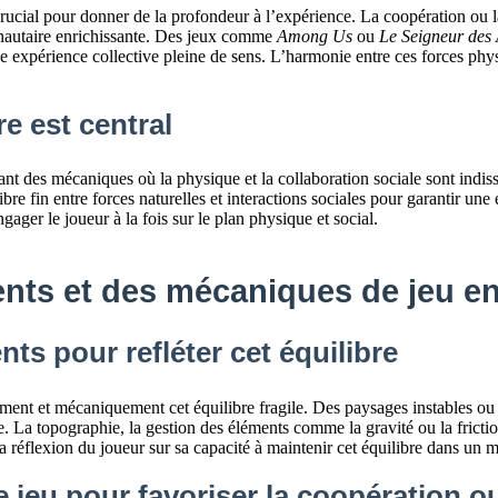
crucial pour donner de la profondeur à l’expérience. La coopération ou 
nautaire enrichissante. Des jeux comme
Among Us
ou
Le Seigneur des
xpérience collective pleine de sens. L’harmonie entre ces forces physique
re est central
t des mécaniques où la physique et la collaboration sociale sont indiss
libre fin entre forces naturelles et interactions sociales pour garantir 
gager le joueur à la fois sur le plan physique et social.
nts et des mécaniques de jeu e
ts pour refléter cet équilibre
lement et mécaniquement cet équilibre fragile. Des paysages instables 
te. La topographie, la gestion des éléments comme la gravité ou la friction
la réflexion du joueur sur sa capacité à maintenir cet équilibre dans u
jeu pour favoriser la coopération ou