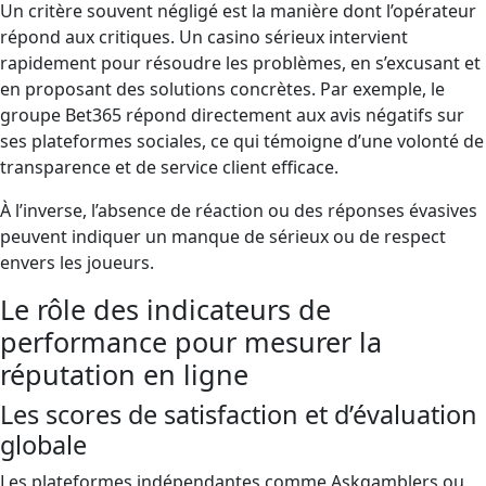
Un critère souvent négligé est la manière dont l’opérateur
répond aux critiques. Un casino sérieux intervient
rapidement pour résoudre les problèmes, en s’excusant et
en proposant des solutions concrètes. Par exemple, le
groupe Bet365 répond directement aux avis négatifs sur
ses plateformes sociales, ce qui témoigne d’une volonté de
transparence et de service client efficace.
À l’inverse, l’absence de réaction ou des réponses évasives
peuvent indiquer un manque de sérieux ou de respect
envers les joueurs.
Le rôle des indicateurs de
performance pour mesurer la
réputation en ligne
Les scores de satisfaction et d’évaluation
globale
Les plateformes indépendantes comme Askgamblers ou