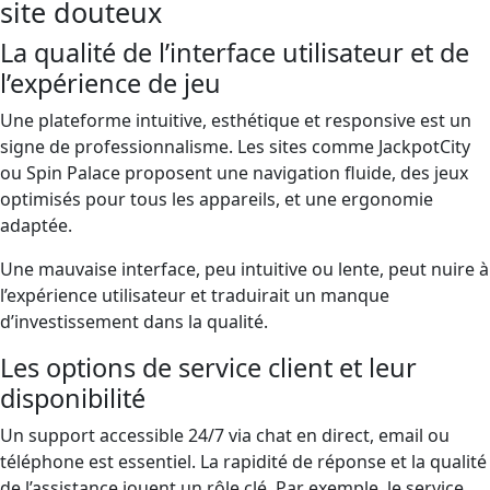
site douteux
La qualité de l’interface utilisateur et de
l’expérience de jeu
Une plateforme intuitive, esthétique et responsive est un
signe de professionnalisme. Les sites comme JackpotCity
ou Spin Palace proposent une navigation fluide, des jeux
optimisés pour tous les appareils, et une ergonomie
adaptée.
Une mauvaise interface, peu intuitive ou lente, peut nuire à
l’expérience utilisateur et traduirait un manque
d’investissement dans la qualité.
Les options de service client et leur
disponibilité
Un support accessible 24/7 via chat en direct, email ou
téléphone est essentiel. La rapidité de réponse et la qualité
de l’assistance jouent un rôle clé. Par exemple, le service