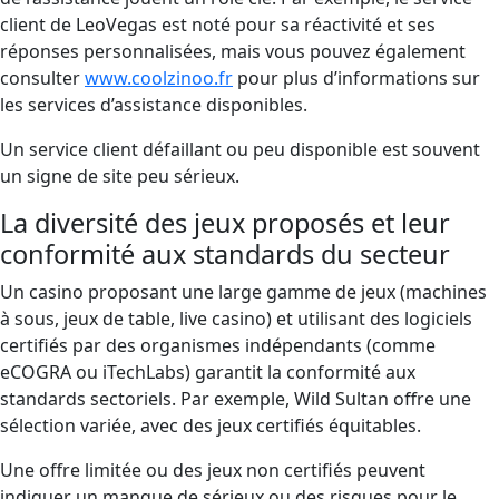
client de LeoVegas est noté pour sa réactivité et ses
réponses personnalisées, mais vous pouvez également
consulter
www.coolzinoo.fr
pour plus d’informations sur
les services d’assistance disponibles.
Un service client défaillant ou peu disponible est souvent
un signe de site peu sérieux.
La diversité des jeux proposés et leur
conformité aux standards du secteur
Un casino proposant une large gamme de jeux (machines
à sous, jeux de table, live casino) et utilisant des logiciels
certifiés par des organismes indépendants (comme
eCOGRA ou iTechLabs) garantit la conformité aux
standards sectoriels. Par exemple, Wild Sultan offre une
sélection variée, avec des jeux certifiés équitables.
Une offre limitée ou des jeux non certifiés peuvent
indiquer un manque de sérieux ou des risques pour le