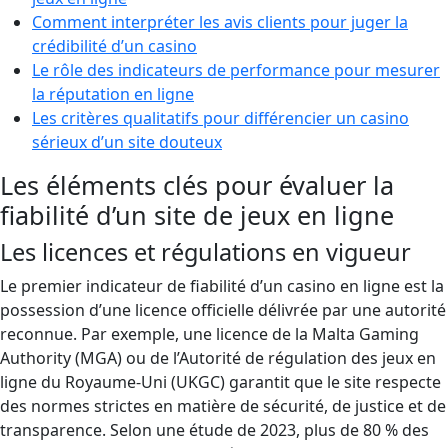
Comment interpréter les avis clients pour juger la
crédibilité d’un casino
Le rôle des indicateurs de performance pour mesurer
la réputation en ligne
Les critères qualitatifs pour différencier un casino
sérieux d’un site douteux
Les éléments clés pour évaluer la
fiabilité d’un site de jeux en ligne
Les licences et régulations en vigueur
Le premier indicateur de fiabilité d’un casino en ligne est la
possession d’une licence officielle délivrée par une autorité
reconnue. Par exemple, une licence de la Malta Gaming
Authority (MGA) ou de l’Autorité de régulation des jeux en
ligne du Royaume-Uni (UKGC) garantit que le site respecte
des normes strictes en matière de sécurité, de justice et de
transparence. Selon une étude de 2023, plus de 80 % des