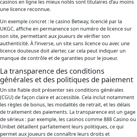
casinos en ligne les mieux notés sont titulaires d’au moins
une licence reconnue.
Un exemple concret : le casino Betway, licencié par la
UKGC, affiche en permanence son numéro de licence sur
son site, permettant aux joueurs de vérifier son
authenticité. À l’inverse, un site sans licence ou avec une
licence douteuse doit alerter, car cela peut indiquer un
manque de contrôle et de garanties pour le joueur.
La transparence des conditions
générales et des politiques de paiement
Un site fiable doit présenter ses conditions générales
(CGU) de façon claire et accessible. Cela inclut notamment
les règles de bonus, les modalités de retrait, et les délais
de traitement des paiements. La transparence est un gage
de sérieux : par exemple, les casinos comme 888 Casino ou
Unibet détaillent parfaitement leurs politiques, ce qui
permet aux joueurs de connaître leurs droits et