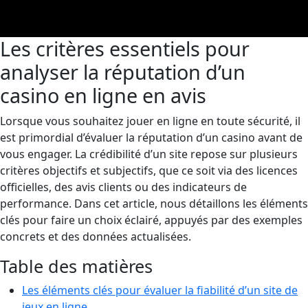
Les critères essentiels pour
analyser la réputation d’un
casino en ligne en avis
Lorsque vous souhaitez jouer en ligne en toute sécurité, il
est primordial d’évaluer la réputation d’un casino avant de
vous engager. La crédibilité d’un site repose sur plusieurs
critères objectifs et subjectifs, que ce soit via des licences
officielles, des avis clients ou des indicateurs de
performance. Dans cet article, nous détaillons les éléments
clés pour faire un choix éclairé, appuyés par des exemples
concrets et des données actualisées.
Table des matières
Les éléments clés pour évaluer la fiabilité d’un site de
jeux en ligne